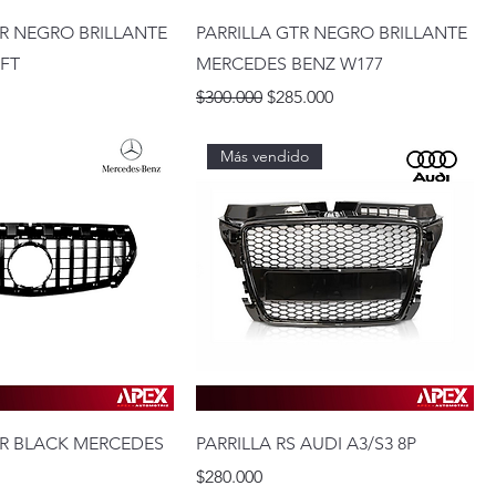
TR NEGRO BRILLANTE
PARRILLA GTR NEGRO BRILLANTE
IFT
MERCEDES BENZ W177
Precio
Precio de oferta
$300.000
$285.000
Más vendido
TR BLACK MERCEDES
PARRILLA RS AUDI A3/S3 8P
Precio
$280.000