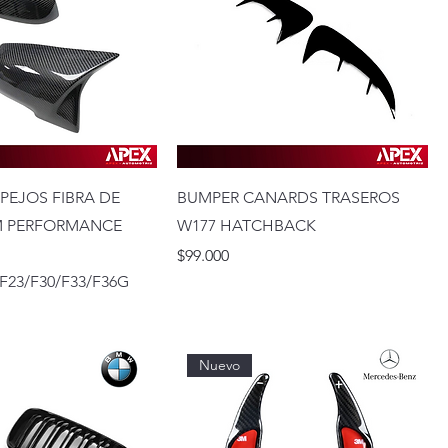
SPEJOS FIBRA DE
BUMPER CANARDS TRASEROS
 PERFORMANCE
W177 HATCHBACK
Precio
$99.000
/F23/F30/F33/F36G
Nuevo