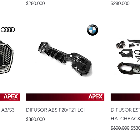
Precio
Precio
$280.000
$280.000
 A3/S3
DIFUSOR ABS F20/F21 LCI
DIFUSOR ES
HATCHBAC
Precio
$380.000
Precio
Prec
$600.000
$530