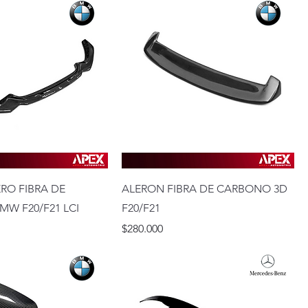
ERO FIBRA DE
ALERON FIBRA DE CARBONO 3D
W F20/F21 LCI
F20/F21
Precio
$280.000