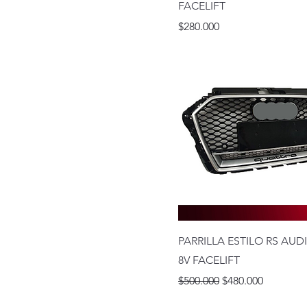
FACELIFT
Fibra de Carbono
Precio
$280.000
PARRILLA ESTILO RS AUDI
8V FACELIFT
Precio
Precio de oferta
$500.000
$480.000