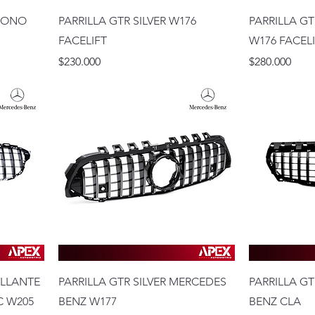
RBONO
PARRILLA GTR SILVER W176
PARRILLA G
FACELIFT
W176 FACEL
Precio
Precio
$230.000
$280.000
ILLANTE
PARRILLA GTR SILVER MERCEDES
PARRILLA G
C W205
BENZ W177
BENZ CLA