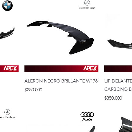
ALERON NEGRO BRILLANTE W176
LIP DELANT
CARBONO BM
Precio
$280.000
Precio
$350.000