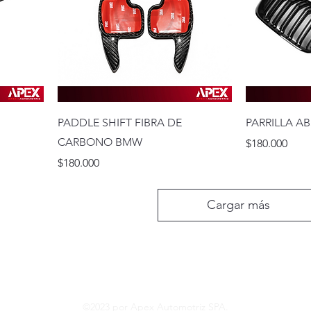
PADDLE SHIFT FIBRA DE
PARRILLA AB
CARBONO BMW
Precio
$180.000
Precio
$180.000
Cargar más
©2023 por Apex Automotriz SPA.