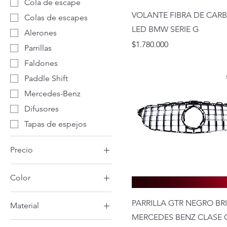
Cola de escape
VOLANTE FIBRA DE CA
Colas de escapes
LED BMW SERIE G
Alerones
Precio
$1.780.000
Parrillas
Faldones
Paddle Shift
Mercedes-Benz
Difusores
Tapas de espejos
Precio
Color
99.000 CLP
1.780.000 CLP
PARRILLA GTR NEGRO BR
Material
MERCEDES BENZ CLASE 
ABS