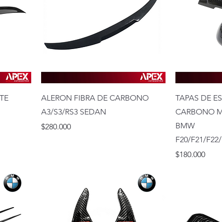
TE
ALERON FIBRA DE CARBONO
TAPAS DE E
A3/S3/RS3 SEDAN
CARBONO M
BMW
Precio
$280.000
F20/F21/F22
Precio
$180.000