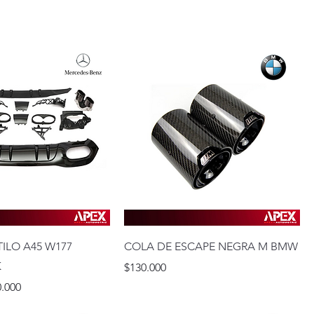
TILO A45 W177
COLA DE ESCAPE NEGRA M BMW
K
Precio
$130.000
io de oferta
.000